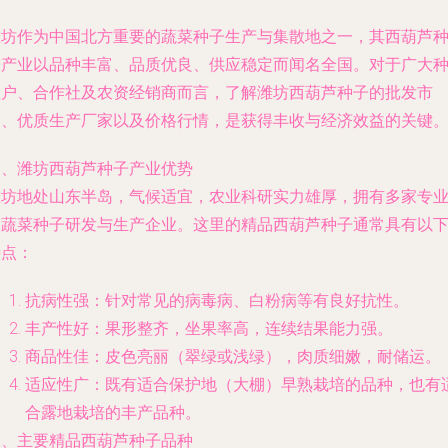
潍坊作为中国北方重要的蔬菜种子生产与集散地之一，其西葫芦
子产业以品种丰富、品质优良、供应稳定而闻名全国。对于广大
植户、合作社及农资经销商而言，了解潍坊西葫芦种子的批发市
场、优质生产厂家以及价格行情，是获得丰收与经济效益的关键
一、潍坊西葫芦种子产业优势
潍坊地处山东半岛，气候适宜，农业科研实力雄厚，拥有多家专
的蔬菜种子研发与生产企业。这里的精品西葫芦种子通常具有以
特点：
抗病性强：针对常见的病毒病、白粉病等有良好抗性。
丰产性好：果形整齐，坐果率高，连续结果能力强。
商品性佳：皮色亮丽（翠绿或浅绿），肉质细嫩，耐储运。
适应性广：既有适合保护地（大棚）早熟栽培的品种，也有
合露地栽培的丰产品种。
二、主要精品西葫芦种子品种