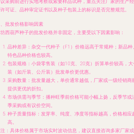
建议采购前进行实地考察或索要样品试种，重点关注厂家的生产
营许可证、品种审定证书以及种子包装上的标识是否完整规范。
四、批发价格影响因素
潍坊西葫芦种子的批发价格并非固定，主要受以下因素影响：
品种差异：杂交一代种子（F1）价格远高于常规种；新品种
特色品种价格也较高。
包装规格：小袋零售装（如10克、20克）折算单价较高，大
装（如斤装、公斤装）批发单价更优惠。
采购数量：批发量越大，单价通常越低，厂家或一级经销商
提供更优的折扣。
市场供需与季节：播种旺季前价格可能小幅上扬，反季节或
季采购或有议价空间。
种子质量指标：发芽率、纯度、净度等指标越高，价格相应
高。
（注：具体价格属于市场实时波动信息，建议直接咨询多家厂家