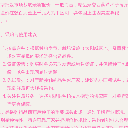
大型批发市场获取最新报价。一般而言，精品杂交西葫芦种子每
批发价在数百元至上千元人民币区间，具体因上述因素差异很
大。）
五、采购与使用建议
按需选种：根据种植季节、栽培设施（大棚或露地）及目标
场对商品瓜的要求选择合适品种。
索证索票：购买时务必索取发票或销售凭证，并保留种子包
袋，以备出现问题时追溯。
先试后扩：对于新接触的品种或厂家，建议先小面积试种，
现良好后再大规模采购。
关注售后服务：选择能提供种植技术指导的供应商，对稳产
产更有保障。
潍坊是采购精品西葫芦种子的重要源头市场。通过了解产业概况
辨别品种特性、筛选可靠厂家并把握价格规律，采购者能够以合