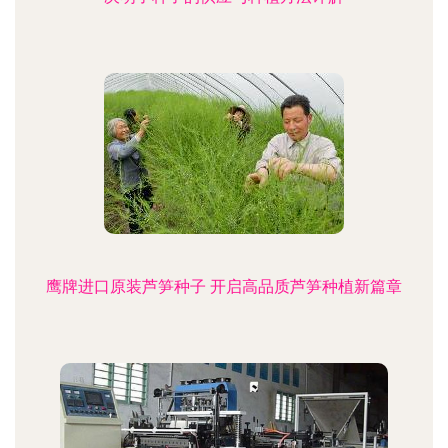
鹰牌进口原装芦笋种子 开启高品质芦笋种植新篇章