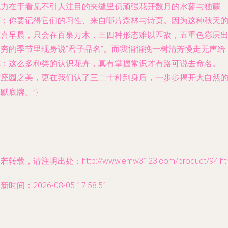
战力在于看见不引人注目的夹缝里仍顽强花开数月的水蓼与独蕨
蘧；你要记得它们的习性、来自哪片森林与诗页。因为这种秋天
惊喜早晨，只会在百泉万木，三四种形态难以匹敌，五重色彩层
不穷的季节里现身说“君子品名”。而我悄悄挽一树清芳慢走无声给
你：这么多种类的认识花卉，真有掌握常识才有路可说去命名。—
这座园之美，更在我们认了三二十种到身后，一步步揭开大自然
默底牌。”}
若转载，请注明出处：http://www.emw3123.com/product/94.ht
新时间：2026-08-05 17:58:51