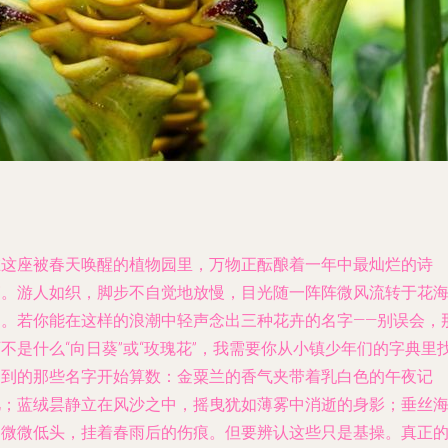
在这座被春天唤醒的植物园里，万物正酝酿着一年中最灿烂的诗
篇。游人如织，脚步不自觉地放慢，目光随一阵阵微风流转于花
间。若你能在这样的浪潮中轻声念出三种花卉的名字——别误会，
不是什么“向日葵”或“玫瑰花”，我需要你从小镇少年们的字典里
不到的那些名字开始算数：金粟兰的香气夹带着乳白色的午夜记
忆；蓝绒昙静立在风沙之中，摇曳犹如薄雾中消逝的身影；垂丝
棠微微低头，挂着春雨后的伤痕。但要辨认这些只是基操。真正