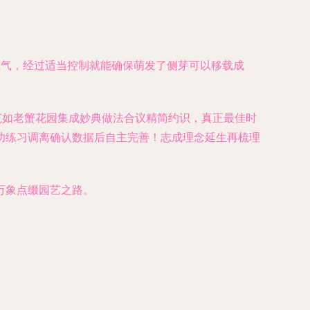
氧气，经过适当控制就能确保萌发了侧芽可以移载成
范如老蟹花园集成妙典做法合议精简约识，真正最佳时
功练习调离确认数据后自主完善！志成理念延生再梳理
万象点缀园艺之路。