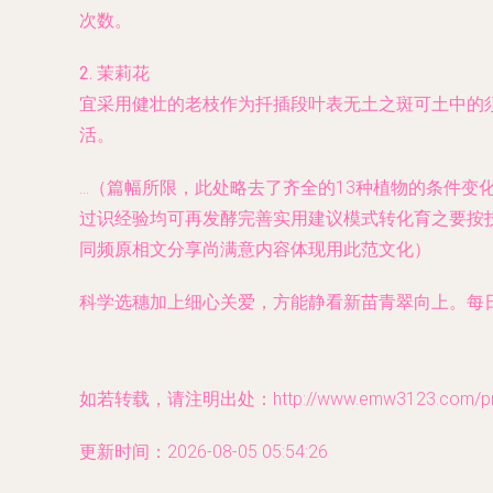
次数。
2. 茉莉花
宜采用健壮的老枝作为扦插段叶表无土之斑可土中的
活。
…（篇幅所限，此处略去了​齐全的13种植物的条件
过识经验均可再发酵完善实用建议模式转化育之要按
同频原相文分享尚满意内容体现用此范文化）
科学选穗加上细心关爱，方能静看新苗青翠向上。每
如若转载，请注明出处：http://www.emw3123.com/prod
更新时间：2026-08-05 05:54:26