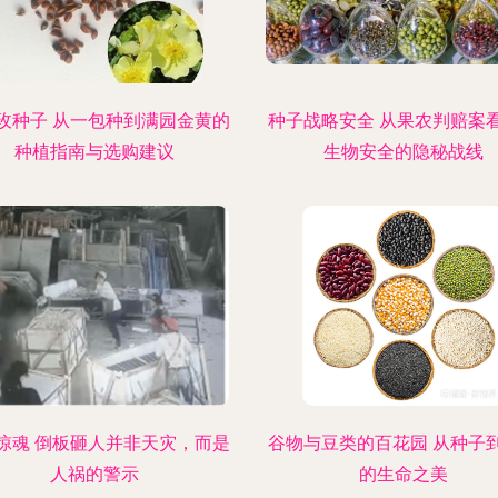
玫种子 从一包种到满园金黄的
种子战略安全 从果农判赔案
种植指南与选购建议
生物安全的隐秘战线
惊魂 倒板砸人并非天灾，而是
谷物与豆类的百花园 从种子
人祸的警示
的生命之美