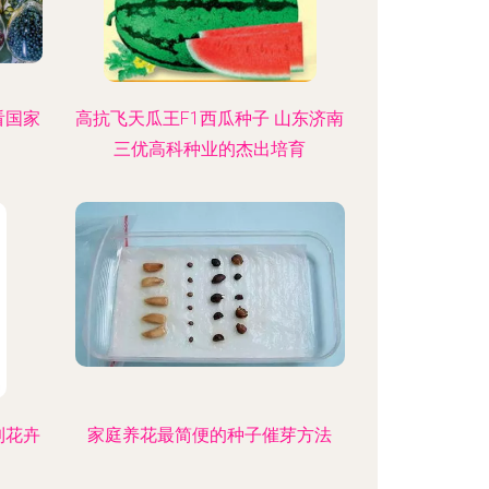
看国家
高抗飞天瓜王F1西瓜种子 山东济南
三优高科种业的杰出培育
到花卉
家庭养花最简便的种子催芽方法