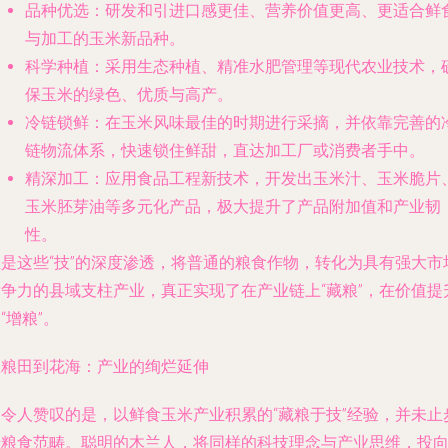
品种优选
：研发和引进口感更佳、营养价值更高、更适合鲜
与加工的玉米新品种。
科学种植
：采用生态种植、精准水肥管理等现代农业技术，
保玉米的绿色、优质与高产。
冷链锁鲜
：在玉米风味最佳的时期进行采摘，并依靠完善的
链物流体系，快速锁住鲜甜，直达加工厂或消费者手中。
精深加工
：应用食品工程新技术，开发出玉米汁、玉米脆片
玉米胚芽油等多元化产品，极大提升了产品附加值和产业韧
性。
正是这些“技”的深度渗透，将普通的粮食作物，转化为具有强大市
竞争力的县域支柱产业，真正实现了在产业链上“藏粮”，在价值提
“增粮”。
从粮田到花海：产业的绚烂延伸
更令人赞叹的是，以鲜食玉米产业积累的“藏粮于技”经验，并未止
于粮食范畴。聪明的木兰人，将同样的科技理念与产业思维，投