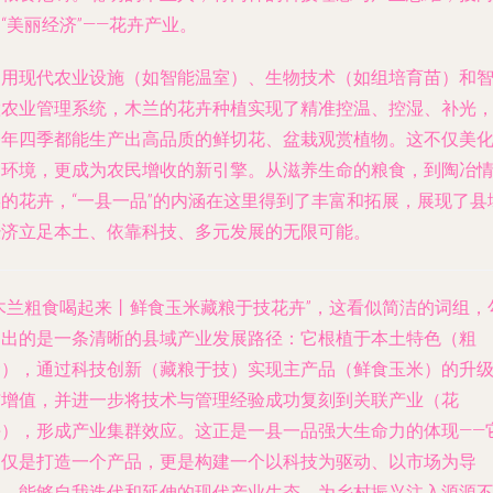
“美丽经济”——花卉产业。
利用现代农业设施（如智能温室）、生物技术（如组培育苗）和
慧农业管理系统，木兰的花卉种植实现了精准控温、控湿、补光
一年四季都能生产出高品质的鲜切花、盆栽观赏植物。这不仅美
了环境，更成为农民增收的新引擎。从滋养生命的粮食，到陶冶
操的花卉，“一县一品”的内涵在这里得到了丰富和拓展，展现了县
经济立足本土、依靠科技、多元发展的无限可能。
“木兰粗食喝起来丨鲜食玉米藏粮于技花卉”，这看似简洁的词组，
勒出的是一条清晰的县域产业发展路径：它根植于本土特色（粗
食），通过科技创新（藏粮于技）实现主产品（鲜食玉米）的升
与增值，并进一步将技术与管理经验成功复刻到关联产业（花
卉），形成产业集群效应。这正是一县一品强大生命力的体现——
不仅是打造一个产品，更是构建一个以科技为驱动、以市场为导
向、能够自我迭代和延伸的现代产业生态，为乡村振兴注入源源