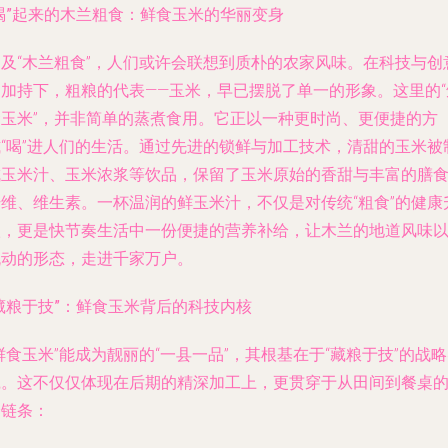
喝”起来的木兰粗食：鲜食玉米的华丽变身
提及“木兰粗食”，人们或许会联想到质朴的农家风味。在科技与创
的加持下，粗粮的代表——玉米，早已摆脱了单一的形象。这里的“
食玉米”，并非简单的蒸煮食用。它正以一种更时尚、更便捷的方
式“喝”进人们的生活。通过先进的锁鲜与加工技术，清甜的玉米被
成玉米汁、玉米浓浆等饮品，保留了玉米原始的香甜与丰富的膳
纤维、维生素。一杯温润的鲜玉米汁，不仅是对传统“粗食”的健康
级，更是快节奏生活中一份便捷的营养补给，让木兰的地道风味
流动的形态，走进千家万户。
藏粮于技”：鲜食玉米背后的科技内核
鲜食玉米”能成为靓丽的“一县一品”，其根基在于“藏粮于技”的战
践。这不仅仅体现在后期的精深加工上，更贯穿于从田间到餐桌
全链条：