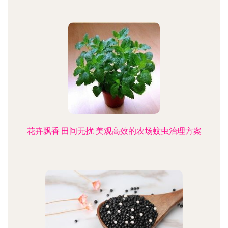
花卉飘香·田间无扰 美观高效的农场蚊虫治理方案