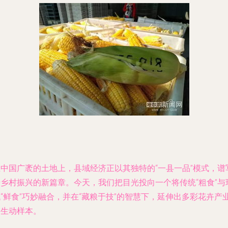
在中国广袤的土地上，县域经济正以其独特的“一县一品”模式，谱
着乡村振兴的新篇章。今天，我们把目光投向一个将传统“粗食”与
“鲜食”巧妙融合，并在“藏粮于技”的智慧下，延伸出多彩花卉产
的生动样本。